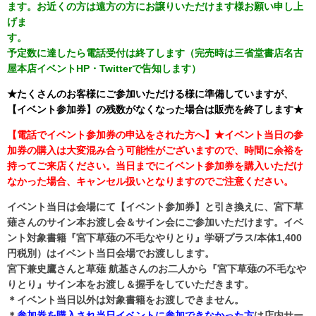
ます。お近くの方は遠方の方にお譲りいただけます様お願い申し上
げま
す
予定数に達したら電話受付は終了します（完売時は三省堂書店名古
屋本店イベントHP・Twitterで告知します）
★たくさんのお客様にご参加いただける様に準備していますが、
【イベント参加券】の残数がなくなった場合は販売を終了します★
【電話でイベント参加券の申込をされた方へ】★イベント当日の参
加券の購入は大変混み合う可能性がございますので、時間に余裕を
持ってご来店ください。当日までにイベント参加券を購入いただけ
なかった場合、キャンセル扱いとなりますのでご注意ください。
イベント当日は会場にて【イベント参加券】と引き換えに、宮下草
薙さんのサイン本お渡し会＆サイン会にご参加いただけます。イベ
ント対象書籍『宮下草薙の不毛なやりとり』学研プラス/本体1,400
円税別）はイベント当日会場でお渡しします。
宮下兼史鷹さんと草薙 航基さんのお二人から『宮下草薙の不毛なや
りとり』サイン本をお渡し＆握手をしていただきます。
＊イベント当日以外は対象書籍をお渡しできません。
＊
参加券を購入され当日イベントに参加できなかった方
は店内サー