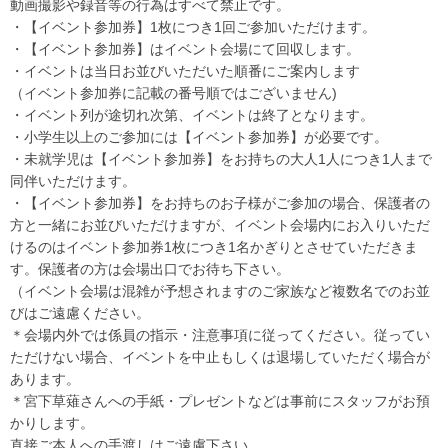
動画撮影や録音等の行為はすべて禁止です。
・【イベント参加券】1枚につき1回ご参加いただけます。
・【イベント参加券】はイベント会場にて回収します。
・イベントは当日お並びいただいた順番にご案内します
（イベント参加券に記載の番号順ではございません)
・イベント列が途切れ次第、イベントは終了となります。
・小学生以上のご参加には【イベント参加券】が必要です。
・未就学児は【イベント参加券】をお持ちの大人1人につき1人まで
同伴いただけます。
・【イベント参加券】をお持ちのお子様がご参加の場合、保護者の
方と一緒にお並びいただけますが、イベント会場内にお入りいただ
けるのはイベント参加券1枚につき1名かぎりとさせていただきま
す。保護者の方は会場出口でお待ち下さい。
（イベント会場は混雑が予想されますのご家族など複数名でのお並
びはご遠慮ください。
＊会場内外では係員の指示・注意事項に従ってください。従ってい
ただけない場合、イベントを中止もしくは退場していただく場合が
あります。
＊宮下草薙さんへの手紙・プレゼントなどは事前にスタッフがお預
かりします。
直接ご本人への手渡しはご遠慮下さい。