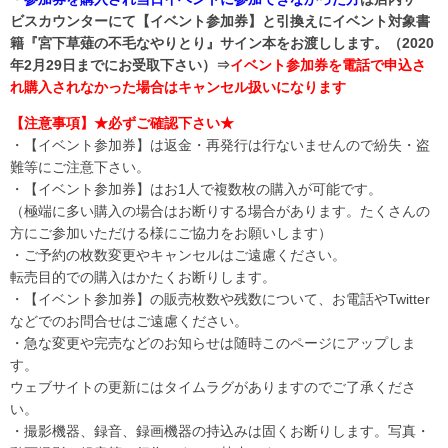
ビスカウンターにて【イベント参加券】と引換えにイベント対象書
籍『宮下草薙の不毛なやりとり』サイン本をお渡しします。（2020
年2月29日までにお受取下さい）⇒
イベント参加券を電話で申込さ
れ購入されなかった場合はキャンセル扱いになります
【注意事項】★必ずご確認下さい★
・【イベント参加券】は返金・再発行は行ないませんので紛失・盗
難等にご注意下さい。
・【イベント参加券】はお1人で複数枚の購入が可能です。
（極端に多い購入の場合はお断りする場合があります。たくさんの
方にご参加いただける様にご協力をお願いします）
・ご予約の枚数変更やキャンセルはご遠慮ください。
転売目的での購入はかたくお断りします。
・【イベント参加券】の販売枚数や残数について、お電話やTwitter
などでのお問合せはご遠慮ください。
・急な変更や完売などのお知らせは随時このページにアップしま
す。
ウェブサイトの更新にはタイムラグがありますのでご了承くださ
い。
・撮影機器、録音、録画機器の持込みは固くお断りします。写真・