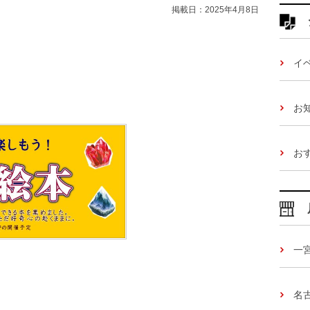
掲載日：2025年4月8日
イ
お
お
一
名
。