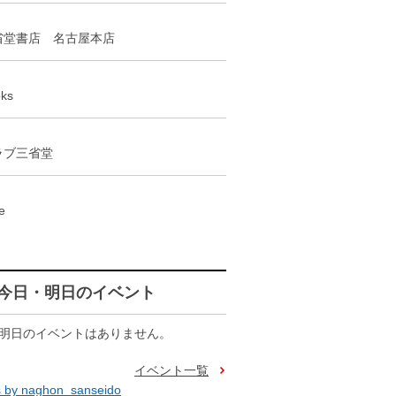
省堂書店 名古屋本店
ks
ラブ三省堂
e
今日・明日のイベント
明日のイベントはありません。
イベント一覧
 by naghon_sanseido