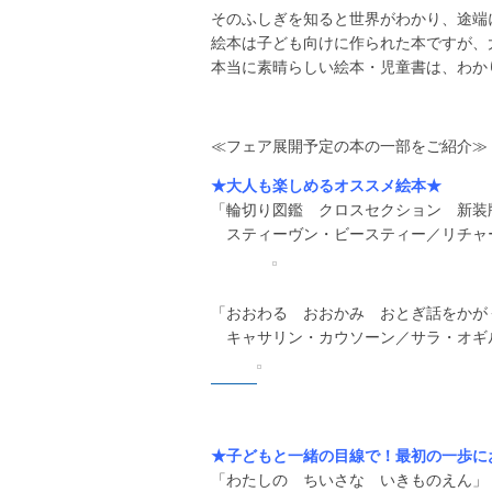
そのふしぎを知ると世界がわかり、途端
絵本は子ども向けに作られた本ですが、
本当に素晴らしい絵本・児童書は、わか
≪フェア展開予定の本の一部をご紹介≫
★大人も楽しめるオススメ絵本★
「
輪切り図鑑 クロスセクション 新装
スティーヴン・ビースティー／リチャー
「
おおわる おおかみ おとぎ話をかが
キャサリン・カウソーン／サラ・オギルヴ
★子どもと一緒の目線で！最初の一歩に
「
わたしの ちいさな いきものえん」