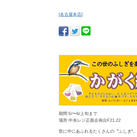
[
名古屋本店
]
期間:5/〜6/上旬まで
場所:中央レジ正面企画台F21.22
世に中にあふれるたくさんの〝ふしぎ″