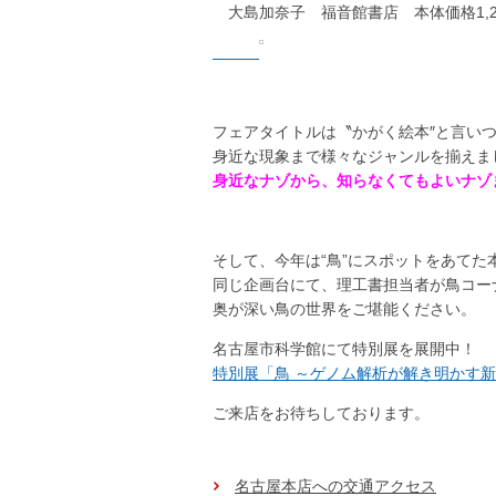
大島加奈子 福音館書店 本体価格1,2
フェアタイトルは〝かがく絵本″と言い
身近な現象まで様々なジャンルを揃えま
身近なナゾから、知らなくてもよいナゾ
そして、今年は“鳥”にスポットをあてた
同じ企画台にて、理工書担当者が鳥コー
奥が深い鳥の世界をご堪能ください。
名古屋市科学館にて特別展を展開中！
特別展「鳥 ～ゲノム解析が解き明かす
ご来店をお待ちしております。
名古屋本店への交通アクセス